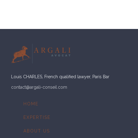
Louis CHARLES, French qualified lawyer, Paris Bar
contact@argali-conseil.com
Skip
HOME
to
content
EXPERTISE
ABOUT US