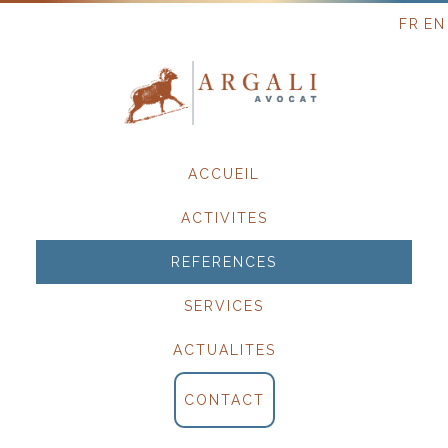
FR
EN
Skip
ACCUEIL
to
content
ACTIVITES
REFERENCES
SERVICES
ACTUALITES
CONTACT