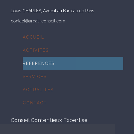
Louis CHARLES, Avocat au Barreau de Paris
contact@argali-conseil.com
Skip
ACCUEIL
to
content
ACTIVITES
REFERENCES
SERVICES
ACTUALITES
CONTACT
Conseil Contentieux Expertise